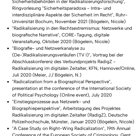
Sicherheitsbehörden in der Radikalisierungsforschung",
Ringvorlesung "Sicherheitsparadoxa - Intra- und
interdisziplinäre Aspekte der Sicherheit im Recht", Ruhr-
Universität Bochum, November 2021 (Bögelein, Nicole)
"Radikalisierung in den Rechtsextremismus: Netzwerke und
biografische Narrative", CORE-Tagung, digitale
Veranstaltung, Oktober 2020 (Bögelein, Nicole)
"Biografie- und Netzwerkanalyse zu
(De-)Radikalisierungsverläufen (TV I)", Vortrag bei der
Abschlusskonferenz des Verbundprojekts RadigZ -
Radikalisierung im digitalen Zeitalter, KFN, Hannover/Online,
Juli 2020 (Meier, J./ Bögelein, N.)
"Radicalization from a Biographical Perspective",
presentation at the conference of the International Society
of Political Psychology (Online event), July 2020
"Einstiegsprozesse aus Netzwerk- und
Biographieperspektive", Arbeitstagung des Projektes
Radikalisierung im digitalen Zeitalter (RadigZ), Deutsche
Polizeihochschule, Münster, Januar 2020 (Bögelein, Nicole)
"A Case Study on Right-Wing Radicalization", 19th Annual
Conference of the European Society of Criminology, Gent,