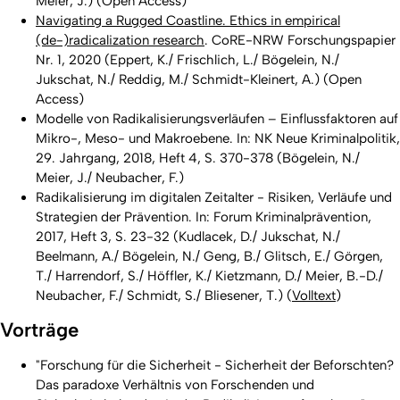
Meier, J.) (Open Access)
Navigating a Rugged Coastline. Ethics in empirical
(de-)radicalization research
. CoRE-NRW Forschungspapier
Nr. 1, 2020 (Eppert, K./ Frischlich, L./ Bögelein, N./
Jukschat, N./ Reddig, M./ Schmidt-Kleinert, A.) (Open
Access)
Modelle von Radikalisierungsverläufen – Einflussfaktoren auf
Mikro-, Meso- und Makroebene. In: NK Neue Kriminalpolitik,
29. Jahrgang, 2018, Heft 4, S. 370-378 (Bögelein, N./
Meier, J./ Neubacher, F.)
Radikalisierung im digitalen Zeitalter - Risiken, Verläufe und
Strategien der Prävention. In: Forum Kriminalprävention,
2017, Heft 3, S. 23-32 (Kudlacek, D./ Jukschat, N./
Beelmann, A./ Bögelein, N./ Geng, B./ Glitsch, E./ Görgen,
T./ Harrendorf, S./ Höffler, K./ Kietzmann, D./ Meier, B.-D./
Neubacher, F./ Schmidt, S./ Bliesener, T.) (
Volltext
)
Vorträge
"Forschung für die Sicherheit - Sicherheit der Beforschten?
Das paradoxe Verhältnis von Forschenden und