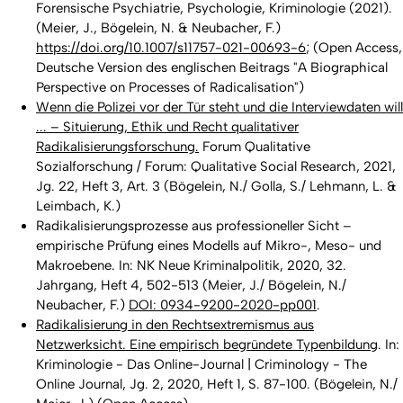
Forensische Psychiatrie, Psychologie, Kriminologie
(2021).
(Meier, J., Bögelein, N. & Neubacher, F.)
https://doi.org/10.1007/s11757-021-00693-6
; (Open Access,
Deutsche Version des englischen Beitrags "A Biographical
Perspective on Processes of Radicalisation")
Wenn die Polizei vor der Tür steht und die Interviewdaten will
... – Situierung, Ethik und Recht qualitativer
Radikalisierungsforschung.
Forum Qualitative
Sozialforschung / Forum: Qualitative Social Research,
2021,
Jg. 22, Heft 3, Art. 3 (Bögelein, N./ Golla, S./ Lehmann, L. &
Leimbach, K.)
Radikalisierungsprozesse aus professioneller Sicht –
empirische Prüfung eines Modells auf Mikro-, Meso- und
Makroebene. In: NK Neue Kriminalpolitik, 2020, 32.
Jahrgang, Heft 4, 502-513 (Meier, J./ Bögelein, N./
Neubacher, F.)
DOI: 0934-9200-2020-pp001
.
Radikalisierung in den Rechtsextremismus aus
Netzwerksicht. Eine empirisch begründete Typenbildung
. In:
Kriminologie - Das Online-Journal | Criminology - The
Online Journal, Jg. 2, 2020, Heft 1, S. 87-100. (Bögelein, N./