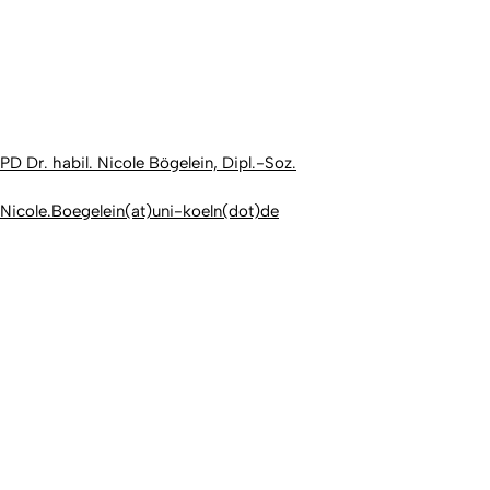
PD Dr. habil. Nicole Bögelein, Dipl.-Soz.
Nicole.Boegelein(at)uni-koeln(dot)de