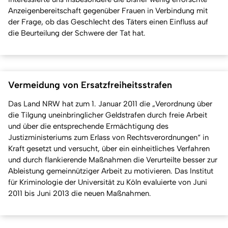
Anzeigenbereitschaft gegenüber Frauen in Verbindung mit
der Frage, ob das Geschlecht des Täters einen Einfluss auf
die Beurteilung der Schwere der Tat hat.
Vermeidung von Ersatzfreiheitsstrafen
Das Land NRW hat zum 1. Januar 2011 die „Verordnung über
die Tilgung uneinbringlicher Geldstrafen durch freie Arbeit
und über die entsprechende Ermächtigung des
Justizministeriums zum Erlass von Rechtsverordnungen“ in
Kraft gesetzt und versucht, über ein einheitliches Verfahren
und durch flankierende Maßnahmen die Verurteilte besser zur
Ableistung gemeinnütziger Arbeit zu motivieren. Das Institut
für Kriminologie der Universität zu Köln evaluierte von Juni
2011 bis Juni 2013 die neuen Maßnahmen.
Nach o
Erstellt am: 27. März 2017 zuletzt geändert am: 10. März 2026