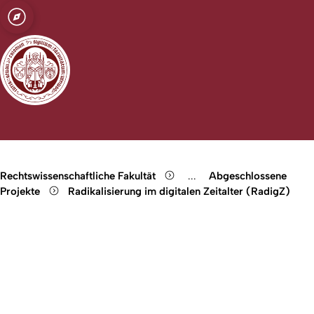
t zu Köln
Open quicklink menu
Suche öffnen
Sprachauswahl öffnen
Menü schließen
Menü öffnen
Rechtswissenschaftliche Fakultät
...
Abgeschlossene
Show remaining breadcru
Projekte
Radikalisierung im digitalen Zeitalter (RadigZ)