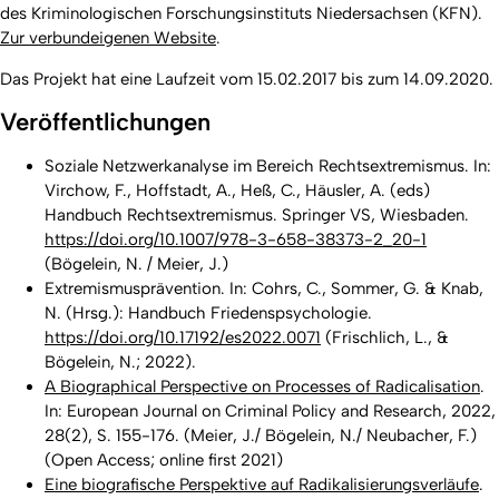
des Kriminologischen Forschungsinstituts Niedersachsen (KFN).
Zur verbundeigenen Website
.
Das Projekt hat eine Laufzeit vom 15.02.2017 bis zum 14.09.2020.
Veröffentlichungen
Soziale Netzwerkanalyse im Bereich Rechtsextremismus. In:
Virchow, F., Hoffstadt, A., Heß, C., Häusler, A. (eds)
Handbuch Rechtsextremismus. Springer VS, Wiesbaden.
https://doi.org/10.1007/978-3-658-38373-2_20-1
(Bögelein, N. / Meier, J.)
Extremismusprävention. In: Cohrs, C., Sommer, G. & Knab,
N. (Hrsg.): Handbuch Friedenspsychologie.
https://doi.org/10.17192/es2022.0071
(Frischlich, L., &
Bögelein, N.; 2022).
A Biographical Perspective on Processes of Radicalisation
.
In: European Journal on Criminal Policy and Research, 2022,
28(2), S. 155-176. (Meier, J./ Bögelein, N./ Neubacher, F.)
(Open Access; online first 2021)
Eine biografische Perspektive auf Radikalisierungsverläufe
.