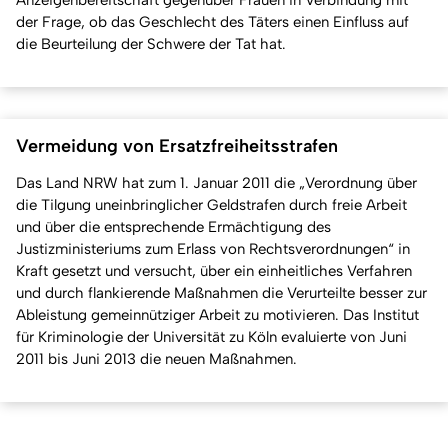
Anzeigenbereitschaft gegenüber Frauen in Verbindung mit
der Frage, ob das Geschlecht des Täters einen Einfluss auf
die Beurteilung der Schwere der Tat hat.
Vermeidung von Ersatzfreiheitsstrafen
Das Land NRW hat zum 1. Januar 2011 die „Verordnung über
die Tilgung uneinbringlicher Geldstrafen durch freie Arbeit
und über die entsprechende Ermächtigung des
Justizministeriums zum Erlass von Rechtsverordnungen“ in
Kraft gesetzt und versucht, über ein einheitliches Verfahren
und durch flankierende Maßnahmen die Verurteilte besser zur
Ableistung gemeinnütziger Arbeit zu motivieren. Das Institut
für Kriminologie der Universität zu Köln evaluierte von Juni
2011 bis Juni 2013 die neuen Maßnahmen.
Nach 
Erstellt am: 12. Januar 2021 zuletzt geändert am: 10. März 2026