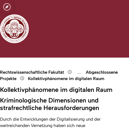
t zu Köln
Open quicklink menu
Suche öffnen
Sprachauswahl öffnen
Menü schließen
Menü öffnen
Rechtswissenschaftliche Fakultät
...
Abgeschlossene
Show remaining breadcru
Projekte
Kollektivphänomene im digitalen Raum
Kollektivphänomene im digitalen Raum
Kriminologische Dimensionen und
strafrechtliche Herausforderungen
Durch die Entwicklungen der Digitalisierung und der
weitreichenden Vernetzung haben sich neue